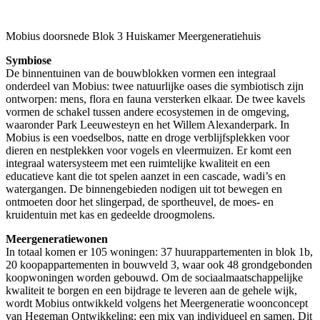
Mobius doorsnede Blok 3 Huiskamer Meergeneratiehuis
Symbiose
De binnentuinen van de bouwblokken vormen een integraal
onderdeel van Mobius: twee natuurlijke oases die symbiotisch zijn
ontworpen: mens, flora en fauna versterken elkaar. De twee kavels
vormen de schakel tussen andere ecosystemen in de omgeving,
waaronder Park Leeuwesteyn en het Willem Alexanderpark. In
Mobius is een voedselbos, natte en droge verblijfsplekken voor
dieren en nestplekken voor vogels en vleermuizen. Er komt een
integraal watersysteem met een ruimtelijke kwaliteit en een
educatieve kant die tot spelen aanzet in een cascade, wadi’s en
watergangen. De binnengebieden nodigen uit tot bewegen en
ontmoeten door het slingerpad, de sportheuvel, de moes- en
kruidentuin met kas en gedeelde droogmolens.
Meergeneratiewonen
In totaal komen er 105 woningen: 37 huurappartementen in blok 1b,
20 koopappartementen in bouwveld 3, waar ook 48 grondgebonden
koopwoningen worden gebouwd. Om de sociaalmaatschappelijke
kwaliteit te borgen en een bijdrage te leveren aan de gehele wijk,
wordt Mobius ontwikkeld volgens het Meergeneratie woonconcept
van Hegeman Ontwikkeling: een mix van individueel en samen. Dit