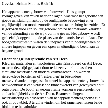
Gevelaanzichten Mobius Blok 1b
Het appartementengebouw van bouwveld 1b is getrapt
vormgegeven van zeven naar drie lagen, waarmee het gebouw een
goede aansluiting maakt op de omliggende bebouwing en er
tegelijkertijd een mooie zonoriëntatie ontstaat richting het zuiden. Er
is gekozen voor een solitair gebouw om zo het markante karakter
van de afronding van de wijk vorm te geven. Het gebouw wordt
gedeeltelijk opgetild op de plaats van de historische vindplaats. De
boogconstructies vrijwaren de vindplaats van funderingspalen of
andere ingrepen en geven een open en uitnodigend beeld aan de
begane grond.
Hedendaagse interpretatie van Art Deco
Kleuren, materialen en typologieën zijn geïnspireerd op Art Deco,
maar in deze tijd geplaatst door te kiezen voor bio-based en
circulaire materialen en modern vakmanschap. Zo worden
gerecyclede bakstenen of ‘restpartijen’ in bijzondere
metselverbanden toegepast. In zowel het appartementengebouw als
het woonblok is een verassende binnenwereld van gerecycled hout
ontworpen. De boog- en geometrische vormen weerspiegelen de
ambachtelijkheid van de Art-Deco. Raamverdelingen,
materialisering en hekwerken van het appartementengebouw zijn
ook in bouwblok 3 terug te vinden om het samenspel tussen beide
blokken te benadrukken.