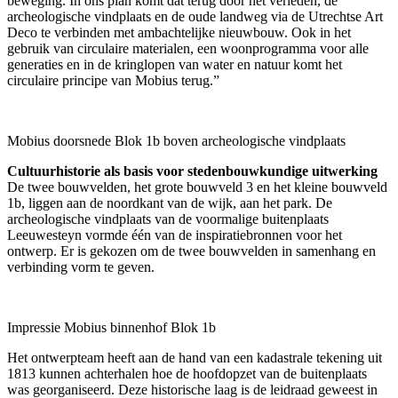
beweging. In ons plan komt dat terug door het verleden, de
archeologische vindplaats en de oude landweg via de Utrechtse Art
Deco te verbinden met ambachtelijke nieuwbouw. Ook in het
gebruik van circulaire materialen, een woonprogramma voor alle
generaties en in de kringlopen van water en natuur komt het
circulaire principe van Mobius terug.”
Mobius doorsnede Blok 1b boven archeologische vindplaats
Cultuurhistorie als basis voor stedenbouwkundige uitwerking
De twee bouwvelden, het grote bouwveld 3 en het kleine bouwveld
1b, liggen aan de noordkant van de wijk, aan het park. De
archeologische vindplaats van de voormalige buitenplaats
Leeuwesteyn vormde één van de inspiratiebronnen voor het
ontwerp. Er is gekozen om de twee bouwvelden in samenhang en
verbinding vorm te geven.
Impressie Mobius binnenhof Blok 1b
Het ontwerpteam heeft aan de hand van een kadastrale tekening uit
1813 kunnen achterhalen hoe de hoofdopzet van de buitenplaats
was georganiseerd. Deze historische laag is de leidraad geweest in